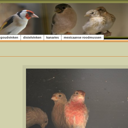
goudvinken
distelvinken
kanaries
mexicaanse roodmussen