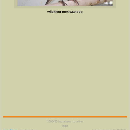
wildkleur mexicaanpop
1580455
bezoekers - 1 online
login