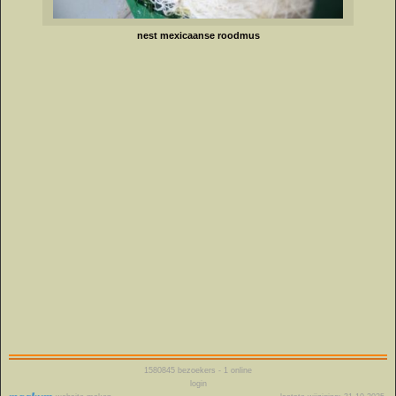
nest mexicaanse roodmus
1580845
bezoekers - 1 online
login