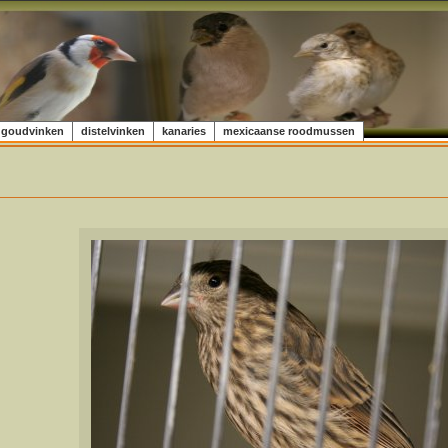
goudvinken
distelvinken
kanaries
mexicaanse roodmussen